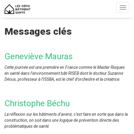
Aller
Toggl
au
navig
Editions 2011 à 2019
Edition 2011
Messages clés
contenu
principal
Messages clés
Geneviève Mauras
Cette journée est une première en France comme le Master Risques
en santé dans l’environnement bâti RISEB dont le docteur Suzanne
Déoux, professeur à l’ISSBA, est le chef d’orchestre et la créatrice.
Christophe Béchu
La réflexion sur les bâtiments d’avenir, c’est faire en sorte que dans la
construction, on soit dans une logique de prévention directe des
problématiques de santé.