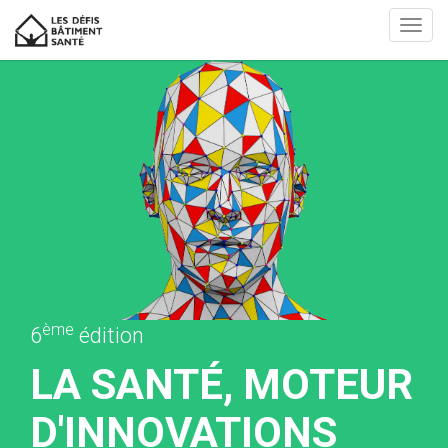
Aller
Toggl
au
navig
contenu
principal
ème
6
édition
LA SANTÉ, MOTEUR
D'INNOVATIONS