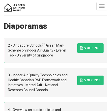
Aller
Toggl
au
navig
Editions 2011 à 2019
Edition 2014
Diaporamas
contenu
principal
Diaporamas
2 - Singapore Schools Green Mark
VOIR PDF
Scheme on Indoor Air Quality - Evelyn
Teo - University of Singapore
3 - Indoor Air Quality Technologies and
Health: Canada’s R&D Framework and
VOIR PDF
Initiatives - Morad Atif - National
Research Council Canada
4 - Overview on public policies and